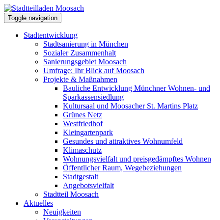
Toggle navigation
Stadtentwicklung
Stadtsanierung in München
Sozialer Zusammenhalt
Sanierungsgebiet Moosach
Umfrage: Ihr Blick auf Moosach
Projekte & Maßnahmen
Bauliche Entwicklung Münchner Wohnen- und
Sparkassensiedlung
Kultursaal und Moosacher St. Martins Platz
Grünes Netz
Westfriedhof
Kleingartenpark
Gesundes und attraktives Wohnumfeld
Klimaschutz
Wohnungsvielfalt und preisgedämpftes Wohnen
Öffentlicher Raum, Wegebeziehungen
Stadtgestalt
Angebotsvielfalt
Stadtteil Moosach
Aktuelles
Neuigkeiten