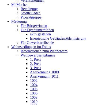
Veranstaltungen
MitMachen
Beteiligung
Stadtteilladen
Projektgruppe
Förderung
Für Bürger*innen
Für Eigentümer*innen
aktiv.gestalten
Energetische Gebäudemödernisierung
Für Gewerbetreibende
Wohnsiedlungen im Fokus
Informationen zum Wettbewerb
Wettbewerbsergebnisse
1. Preis
2. Preis
3. Preis
Anerkennung 1009
Anerkennung 1011
1002
1004
1005
1006
1008
1010