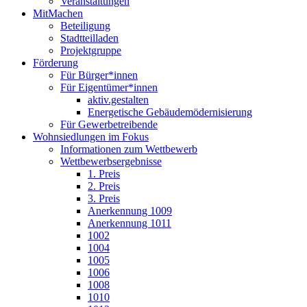
Veranstaltungen
MitMachen
Beteiligung
Stadtteilladen
Projektgruppe
Förderung
Für Bürger*innen
Für Eigentümer*innen
aktiv.gestalten
Energetische Gebäudemödernisierung
Für Gewerbetreibende
Wohnsiedlungen im Fokus
Informationen zum Wettbewerb
Wettbewerbsergebnisse
1. Preis
2. Preis
3. Preis
Anerkennung 1009
Anerkennung 1011
1002
1004
1005
1006
1008
1010