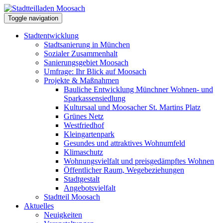
Toggle navigation
Stadtentwicklung
Stadtsanierung in München
Sozialer Zusammenhalt
Sanierungsgebiet Moosach
Umfrage: Ihr Blick auf Moosach
Projekte & Maßnahmen
Bauliche Entwicklung Münchner Wohnen- und
Sparkassensiedlung
Kultursaal und Moosacher St. Martins Platz
Grünes Netz
Westfriedhof
Kleingartenpark
Gesundes und attraktives Wohnumfeld
Klimaschutz
Wohnungsvielfalt und preisgedämpftes Wohnen
Öffentlicher Raum, Wegebeziehungen
Stadtgestalt
Angebotsvielfalt
Stadtteil Moosach
Aktuelles
Neuigkeiten