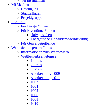
Veranstaltungen
MitMachen
Beteiligung
Stadtteilladen
Projektgruppe
Förderung
Für Bürger*innen
Für Eigentümer*innen
aktiv.gestalten
Energetische Gebäudemödernisierung
Für Gewerbetreibende
Wohnsiedlungen im Fokus
Informationen zum Wettbewerb
Wettbewerbsergebnisse
1. Preis
2. Preis
3. Preis
Anerkennung 1009
Anerkennung 1011
1002
1004
1005
1006
1008
1010