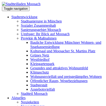
Toggle navigation
Stadtentwicklung
Stadtsanierung in München
Sozialer Zusammenhalt
Sanierungsgebiet Moosach
Umfrage: Ihr Blick auf Moosach
Projekte & Maßnahmen
Bauliche Entwicklung Münchner Wohnen- und
Sparkassensiedlung
Kultursaal und Moosacher St. Martins Platz
Grünes Netz
Westfriedhof
Kleingartenpark
Gesundes und attraktives Wohnumfeld
Klimaschutz
Wohnungsvielfalt und preisgedämpftes Wohnen
Öffentlicher Raum, Wegebeziehungen
Stadtgestalt
Angebotsvielfalt
Stadtteil Moosach
Aktuelles
Neuigkeiten