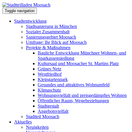
Toggle navigation
Stadtentwicklung
Stadtsanierung in München
Sozialer Zusammenhalt
Sanierungsgebiet Moosach
Umfrage: Ihr Blick auf Moosach
Projekte & Maßnahmen
Bauliche Entwicklung Münchner Wohnen- und
Sparkassensiedlung
Kultursaal und Moosacher St. Martins Platz
Grünes Netz
Westfriedhof
Kleingartenpark
Gesundes und attraktives Wohnumfeld
Klimaschutz
Wohnungsvielfalt und preisgedämpftes Wohnen
Öffentlicher Raum, Wegebeziehungen
Stadtgestalt
Angebotsvielfalt
Stadtteil Moosach
Aktuelles
Neuigkeiten