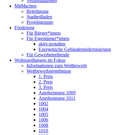
Veranstaltungen
MitMachen
Beteiligung
Stadtteilladen
Projektgruppe
Förderung
Für Bürger*innen
Für Eigentümer*innen
aktiv.gestalten
Energetische Gebäudemödernisierung
Für Gewerbetreibende
Wohnsiedlungen im Fokus
Informationen zum Wettbewerb
Wettbewerbsergebnisse
1. Preis
2. Preis
3. Preis
Anerkennung 1009
Anerkennung 1011
1002
1004
1005
1006
1008
1010